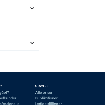
P?
GENVEJE
gået?
Alle priser
lnetkunder
Publikationer
ofessionelle
Ledige stillinger