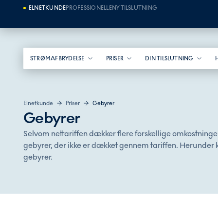
ELNETKUNDE
PROFESSIONELLE
NY TILSLUTNING
STRØMAFBRYDELSE
PRISER
DIN TILSLUTNING
Elnetkunde
Priser
Gebyrer
Gebyrer
Selvom nettariffen dækker flere forskellige omkostninger
gebyrer, der ikke er dækket gennem tariffen. Herunder k
gebyrer.