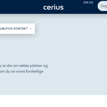
OM OS
HJÆLP OG KONTAKT​
, er der en række ydelser og
an du se vores forskellige