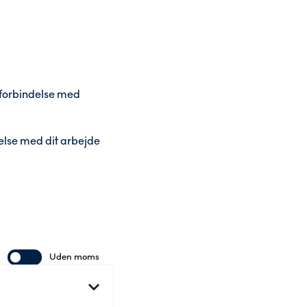
i forbindelse med
else med dit arbejde
Uden moms