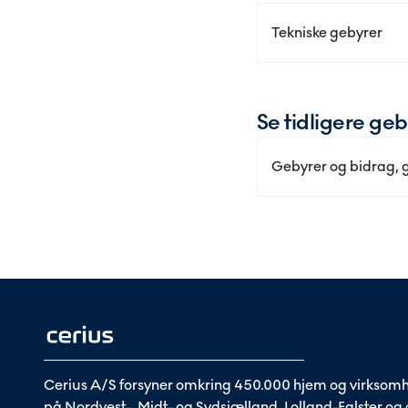
Tekniske gebyrer
Se tidligere ge
Gebyrer og bidrag, 
Cerius A/S forsyner omkring 450.000 hjem og virksom
på Nordvest-, Midt- og Sydsjælland, Lolland-Falster og