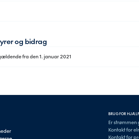
byrer og bidrag
gældende fra den 1. januar 2021
BRUG FOR HJÆL
Er strømmen 
Kontakt for e
heder
Kontakt for pr
 øerne