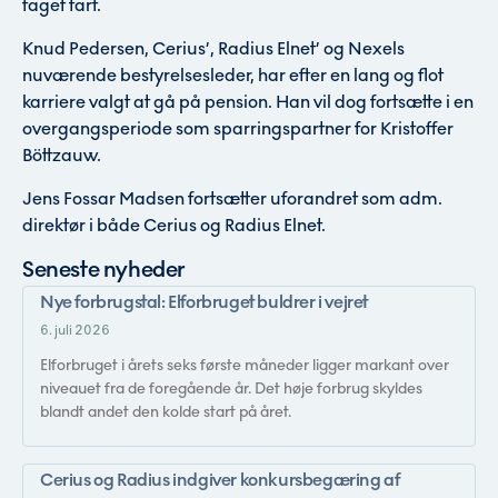
taget fart.
Knud Pedersen, Cerius’, Radius Elnet’ og Nexels
nuværende bestyrelsesleder, har efter en lang og flot
karriere valgt at gå på pension. Han vil dog fortsætte i en
overgangsperiode som sparringspartner for Kristoffer
Böttzauw.
Jens Fossar Madsen fortsætter uforandret som adm.
direktør i både Cerius og Radius Elnet.
Seneste nyheder
Nye forbrugstal: Elforbruget buldrer i vejret
6. juli 2026
Elforbruget i årets seks første måneder ligger markant over
niveauet fra de foregående år. Det høje forbrug skyldes
blandt andet den kolde start på året.
Cerius og Radius indgiver konkursbegæring af