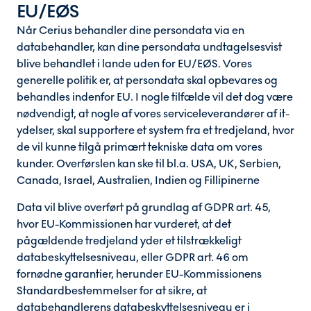
EU/EØS
Når Cerius behandler dine persondata via en
databehandler, kan dine persondata undtagelsesvist
blive behandlet i lande uden for EU/EØS. Vores
generelle politik er, at persondata skal opbevares og
behandles indenfor EU. I nogle tilfælde vil det dog være
nødvendigt, at nogle af vores serviceleverandører af it-
ydelser, skal supportere et system fra et tredjeland, hvor
de vil kunne tilgå primært tekniske data om vores
kunder. Overførslen kan ske til bl.a. USA, UK, Serbien,
Canada, Israel, Australien, Indien og Fillipinerne
Data vil blive overført på grundlag af GDPR art. 45,
hvor EU-Kommissionen har vurderet, at det
pågældende tredjeland yder et tilstrækkeligt
databeskyttelsesniveau, eller GDPR art. 46 om
fornødne garantier, herunder EU-Kommissionens
Standardbestemmelser for at sikre, at
databehandlerens databeskyttelsesniveau er i