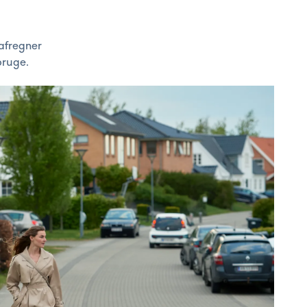
 afregner
bruge.