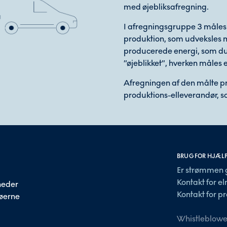
med øjebliksafregning.
I afregningsgruppe 3 måles
produktion, som udveksles 
producerede energi, som du 
”øjeblikket”, hverken måles e
Afregningen af den målte pr
produktions-elleverandør, s
BRUG FOR HJÆL
Er strømmen 
Kontakt for e
heder
Kontakt for pr
 øerne
Whistleblowe