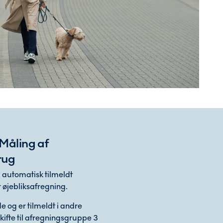
 Måling af
rug
u automatisk tilmeldt
 øjebliksafregning.
e og er tilmeldt i andre
kifte til afregningsgruppe 3