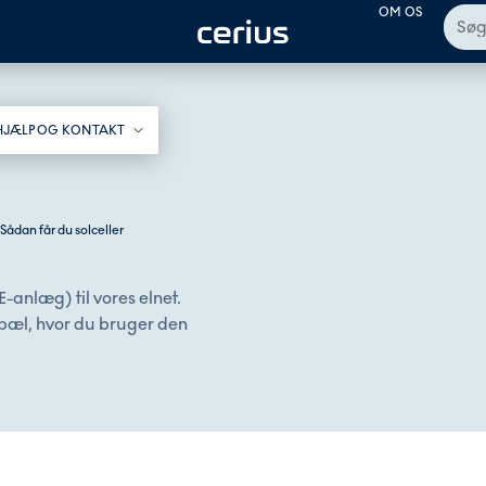
OM OS
HJÆLP OG KONTAKT​
Sådan får du solceller
-anlæg) til vores elnet.
opæl, hvor du bruger den