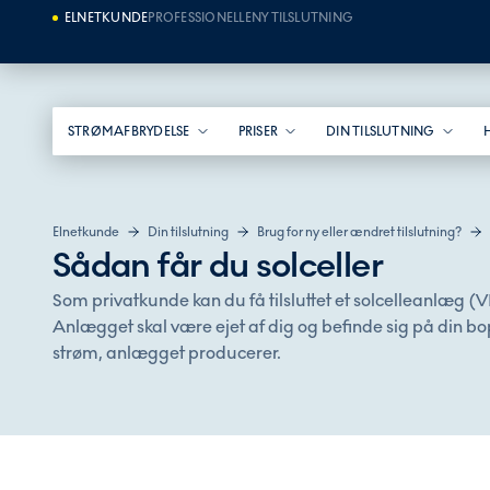
ELNETKUNDE
PROFESSIONELLE
NY TILSLUTNING
STRØMAFBRYDELSE
PRISER
DIN TILSLUTNING
Elnetkunde
Din tilslutning
Brug for ny eller ændret tilslutning?
Sådan får du solceller
Som privatkunde kan du få tilsluttet et solcelleanlæg (VE
Anlægget skal være ejet af dig og befinde sig på din b
strøm, anlægget producerer.