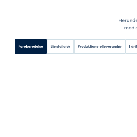
Herunder
med d
Foreberedelse
Elinstallatør
Produktions-elleverandør
I drif