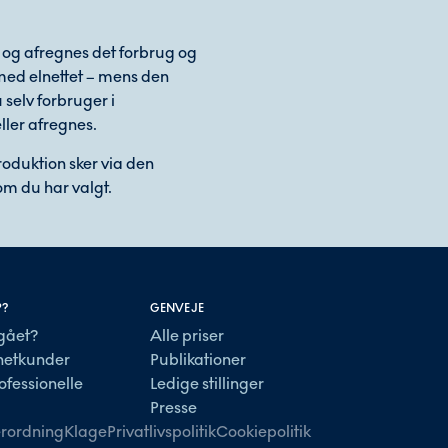
 og afregnes det forbrug og
med elnettet – mens den
selv forbruger i
ller afregnes.
oduktion sker via den
om du har valgt.
P?
GENVEJE
gået?
Alle priser
lnetkunder
Publikationer
ofessionelle
Ledige stillinger
Presse
rordning
Klage
Privatlivspolitik
Cookiepolitik