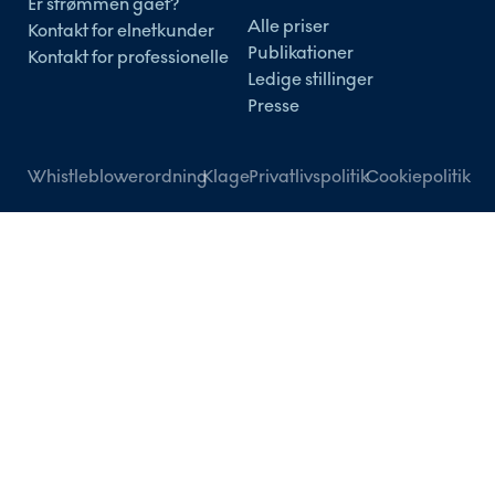
Er strømmen gået?
Alle priser
Kontakt for elnetkunder
Publikationer
Kontakt for professionelle
Ledige stillinger
Presse
Whistleblowerordning
Klage
Privatlivspolitik
Cookiepolitik