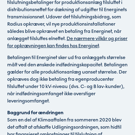
tilslutningsbetalinger for produktionsanlæg tilsluttet i
distributionsnettet for dækning af udgifter til Energinets
transmissionsnet. Udover det tilslutningsbidrag, som
Radius opkræver, vil nye produktionsinstallationer
således blive opkrævet en betaling fra Energinet, når
anlægget tilsluttes elnettet.
De nærmere vilkår og priser
for opkrævningen kan findes hos Energinet
.
Betalingen til Energinet sker ud fra anlæggets størrelse
målt ved den ønskede indfødningskapacitet. Betalingen
gælder for alle produktionsanlæg uanset størrelse. Der
opkræves dog ikke betaling fra egenproducenter
tilsluttet under 10 kV-niveau (dvs. C- og B lav-kunder),
når indfødningsomfanget ikke overstiger
leveringsomfanget.
Baggrund for ændringen
Som en del af Klimaaftalen fra sommeren 2020 blev
det aftalt at afskaffe Udligningsordningen, som hidtil
har finansieret omkostninger til tilslutning af