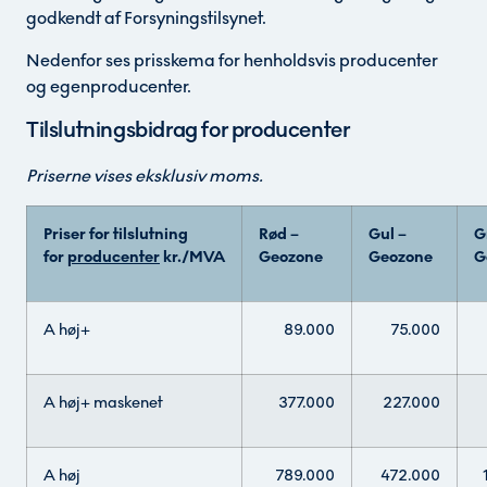
godkendt af Forsyningstilsynet.
Nedenfor ses prisskema for henholdsvis producenter
og egenproducenter.
Tilslutningsbidrag for producenter
Priserne vises eksklusiv moms.
Priser for tilslutning
Rød –
Gul –
G
for
producenter
kr./MVA
Geozone
Geozone
G
A høj+
89.000
75.000
A høj+ maskenet
377.000
227.000
A høj
789.000
472.000