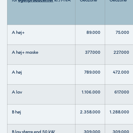
for
egenproducenter
kr./MVA
Geozone
Geozone
A høj+
89.000
75.000
A høj+ maske
377.000
227.000
A høj
789.000
472.000
A lav
1.106.000
617.000
B høj
2.358.000
1.288.000
B lav større end 50 kW
309.000
309.000