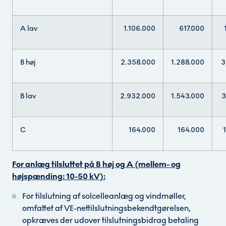
A lav
1.106.000
617.000
B høj
2.358.000
1.288.000
3
B lav
2.932.000
1.543.000
3
C
164.000
164.000
For anlæg tilsluttet på B høj og A (mellem- og
højspænding: 10-50 kV):
For tilslutning af solcelleanlæg og vindmøller,
omfattet af VE-nettilslutningsbekendtgørelsen,
opkræves der udover tilslutningsbidrag betaling