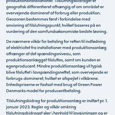
produktionsinstallationer. Tilslutningsbidraget er
geografisk differentieret afhængig af om området er
overvejende domineret af forbrug eller produktion.
Geozonen bestemmes først i forbindelse med
anvisning af tilslutningspunkt, hvilket baseres på en
vurdering af den samfundsøkonomiske bedste løsning.
De nærmere vilkår for betaling for retten til indfødning
af elektricitet fra installationer med produktionsanlæg
afhænger af det spændingsniveau, som
produktionsanlægget tilsluttes, samt om kunden er
egenproducent. Mindre produktionsanlæg vil typisk
blive tilsluttet i lavspændingsnettet, som overvejende er
forbrugs-domineret, hvilket er afspejlet i vilkårene.
Enhedspriserne er fastsat med brug af Green Power
Denmarks model for producentbetaling.
Tilslutningsbidrag for produktionsanlæg er indført pr. 1.
januar 2023. Regler og vilkår omkring
tilslutningsbidraget sker i henhold til lovgivningen og er