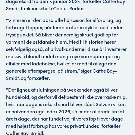
dagsrekord fra den 7. januar 2024, fortæller Cäthe Bay-
Smidt, funktionschef i Cerius-Radius.
”Vinteren er den absolutte højsæson for elforbrug, og
forbruget topper, når temperaturen dykker ned under
frysepunktet. Så bliver der nemlig skruet godt op for
varmen i de østdanske hjem. Med til historien hører
selvfølgelig også, at privatkunderne i disse år investerer
massivt i blandt andet mange nye varmepumper og
elbiler med ladebokse, hvilket er med til at øge den
generelle efterspørgsel på strøm,” siger Cäthe Bay-
Smidt, og fortsætter:
”Det ligner, at slutningen på weekenden også bliver
hundekold, og derfor vil det bestemt ikke overraske mig,
hvis mandagens rekord snart bliver slået. Selvom vi kun
er halvanden uge inde i 2026, så er der allerede fire af
årets dage, der har fundet vej til vores top ti over dage
med højest forbrug hos vores privatkunder,” fortæller
Cäthe Bay-Smidt.