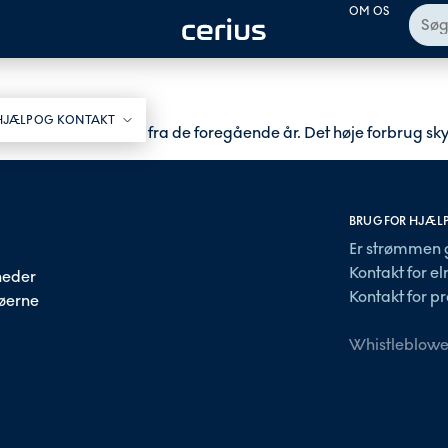
OM OS
HJÆLP OG KONTAKT​
arkant over niveauet fra de foregående år. Det høje forbrug sky
BRUG FOR HJÆL
Er strømmen 
Kontakt for e
heder
Kontakt for pr
 øerne
Whistleblowe