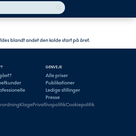
ldes blandt andet den kolde start på året.
P?
GENVEJE
gået?
Alle priser
lnetkunder
Publikationer
ofessionelle
Ledige stillinger
Presse
rordning
Klage
Privatlivspolitik
Cookiepolitik