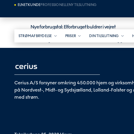
ELNETKUNDE
PROFESSIONELLE
NY TILSLUTNING
Nye forbrugstal: Elforbruget buldrer i vejret
STRØMAFBRYDELSE
PRISER
DIN TILSLUTNING
Elforbruget i årets seks første måneder ligger m
Cerius A/S forsyner omkring 450.000 hjem og virksom
på Nordvest-, Midt- og Sydsjælland, Lolland-Falster og
med strøm.