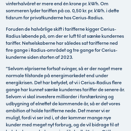
vinterhalvåret er mere end én krone pr. kWh. Om
sommeren lyder tariffen på ca. 0,50 kr. pr. kWh. i dette
tidsrum for privatkunderne hos Cerius-Radius.
Foruden de halvårlige skift i tarifferne kigger Cerius-
Radius løbende på, om der er luft til at sænke kundernes
tariffer. Netselskaberne har således sat tarifferne ned
fire gange i Radius-området og tre gange for Cerius-
kunderne siden starten af 2023.
”Selvom elpriserne fortsat svinger, så er der noget mere
normale tilstande på energimarkedet end under
energikrisen. Det har betydet, at vi i Cerius-Radius flere
gange har kunnet sænke kundernes tariffer de senere år.
Selvom vi skal investere milliarder i forstærkning og
udbygning af elnettet de kommende år, så er det vores
ambition at holde tarifferne nede. Det mener vi er
muligt, fordi vi ser ind i, at der kommer mange nye
kunder med meget nyt forbrug, og de vil bidrage til at