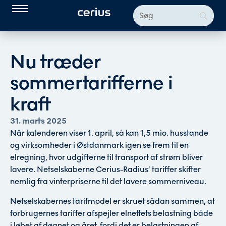
Nu træder
sommertarifferne i
kraft
31. marts 2025
Når kalenderen viser 1. april, så kan 1,5 mio. husstande
og virksomheder i Østdanmark igen se frem til en
elregning, hvor udgifterne til transport af strøm bliver
lavere. Netselskaberne Cerius-Radius’ tariffer skifter
nemlig fra vinterpriserne til det lavere sommerniveau.
Netselskabernes tarifmodel er skruet sådan sammen, at
forbrugernes tariffer afspejler elnettets belastning både
i løbet af døgnet og året, fordi det er belastningen af