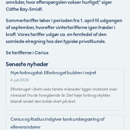
områder, hvor efterspørgslen vokser hurtigst,” siger
Cäthe Bay-Smidt.
Sommertariffer løber i perioden fra 1. april til udgangen
af september, hvorefter vintertarifferne igen træder i
kraft. Vores tariffer udgør ca. en femtedel af den
samlede elregning hos den typiske privatkunde.
Se
tarifferne i Cerius
Seneste nyheder
Nye forbrugstal: Elforbruget buldrer i vejret
6. juli 2026
Elforbruget i årets seks første måneder ligger markant over
niveauet fra de foregående år. Det høje forbrug skyldes
blandt andet den kolde start på året.
Cerius og Radius indgiver konkursbegæring af
elleverandører