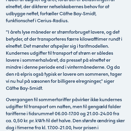
elnettet, der dikterer netselskabernes behov for at
udbygge nettet, fortæller Cäthe Bay-Smidt,
funktionschef i Cerius-Radius.
”I årets lyse måneder er strømforbruget lavere, og det
betyder, at der transporteres færre kilowatttimer rundt i
elnettet. Det mønster afspejler sig i tarifmodellen.
Kundernes udgifter til transport af strøm er således
lavere i sommerhalvåret, da presset på elnettet er
mindre i denne periode end i vintermånederne. Og da
den rå elpris også typisk er lavere om sommeren, tager
vi nu hul på sæsonen for billigere elregninger,” siger
Cäthe Bay-Smidt.
Overgangen til sommertariffer påvirker ikke kundernes
udgifter til transport om natten, men til gengæld falder
tarifferne i tidsrummet 06.00-17.00 og 21.00-24.00 fra
ca. 0,50 kr. pr. kWh til det halve. Den største ændring sker
dog i timerne fra kl. 17.00-21.00, hvor prisen i