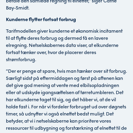
betale den samlede regning til elnettet,” siger Cäthe
Bay-Smidt.
Kunderne flytter fortsat forbrug
Tarifmodellen giver kunderne et økonomisk incitament
til at flytte deres forbrug og dermed få en lavere
elregning. Netselskabernes data viser, at elkunderne
fortsat tænker over, hvor de placerer deres
strømforbrug.
”Der er penge at spare, hvis man tænker over sit forbrug.
Særligt sidst på eftermiddagen og først på aftenen kan
det give god mening at vente med elbilsopladningen
eller at udskyde igangsættelsen af tørretumbleren. Det
har elkunderne taget til sig, og det håber vi, at de vil
holde fast i. For når vi fordeler forbruget ud over døgnets
timer, så udnytter vi også elnettet bedst muligt. Det
betyder, at vi i netselskaberne kan prioritere vores
ressourcer til udbygning og forstærkning af elnettet til de