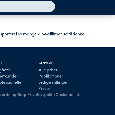
nsporteret så mange kilowatttimer ud til denne
P?
GENVEJE
gået?
Alle priser
lnetkunder
Publikationer
ofessionelle
Ledige stillinger
Presse
rordning
Klage
Privatlivspolitik
Cookiepolitik