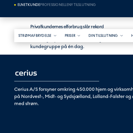
ELNETKUNDE
PROFESSIONELLE
NY TILSLUTNING
Privatkundernes elforbrug slår rekord
STRØMAFBRYDELSE
PRISER
DIN TILSLUTNING
Mandag 5. januar satte elforbruget hos de østdan
kundegruppe på én dag.
Cerius A/S forsyner omkring 450.000 hjem og virksom
på Nordvest-, Midt- og Sydsjælland, Lolland-Falster og
med strøm.