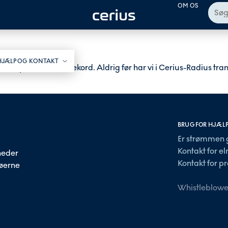
OM OS
HJÆLP OG KONTAKT​
ske privatkunder rekord. Aldrig før har vi i Cerius-Radius tra
BRUG FOR HJÆL
Er strømmen 
Kontakt for e
heder
Kontakt for pr
 øerne
Whistleblowe